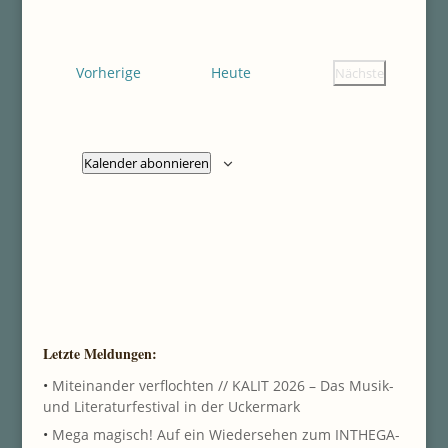
Datum
Ansichten
Navigatio
wählen.
Navigatio
Veranstaltungen
Vorherige
Heute
Nächste
Veranstaltung
Kalender abonnieren
Letzte Meldungen:
•
Miteinander verflochten // KALIT 2026 – Das Musik-
und Literaturfestival in der Uckermark
•
Mega magisch! Auf ein Wiedersehen zum INTHEGA-