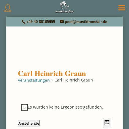
+49 40 88165959
post@musiktransfair.de
Carl Heinrich Graun
Carl Heinrich Graun
Veranstaltungen
Veranstaltungen
Es wurden keine Ergebnisse gefunden.
Hinweis
Ansichten
Veranstal
Anstehende
Liste