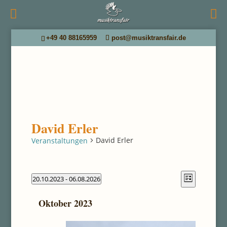
+49 40 88165959
post@musiktransfair.de
David Erler
David Erler
Veranstaltungen
Ansichten
Veranstal
Veranstaltungen
20.10.2023
 - 
06.08.2026
Liste
Datum
Ansichten
Navigatio
wählen.
Oktober 2023
Navigatio