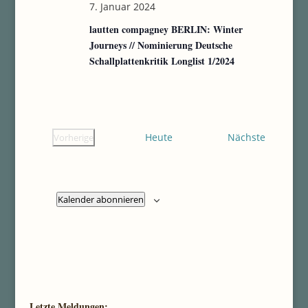
7. Januar 2024
lautten compagney BERLIN: Winter
Journeys // Nominierung Deutsche
Schallplattenkritik Longlist 1/2024
Veransta
Heute
Nächste
Vorherige
Veranstaltungen
Kalender abonnieren
Letzte Meldungen: