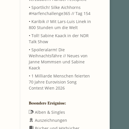
ten-
taltung
•
Sportlich! Silke Aichhorns
ten-
#Harfenchallenge365 // Tag 154
tion
tion
•
Karibik // Mit Lars-Luis Linek in
800 Stunden um die Welt
•
Toll! Sabine Kaack in der NDR
tungen
Talk Show
•
Spoileralarm! Die
Weihnachtsfähre // Neues von
Janne Mommsen und Sabine
Kaack
•
1 Milliarde Menschen feierten
70 Jahre Eurovision Song
Contest Wien 2026
Besondere Ereignisse:
Alben & Singles
Auszeichnungen
Bücher und Hörbücher