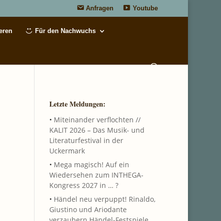
Anfragen
Youtube
eren
Für den Nachwuchs
Letzte Meldungen:
•
Miteinander verflochten //
KALIT 2026 – Das Musik- und
Literaturfestival in der
Uckermark
•
Mega magisch! Auf ein
Wiedersehen zum INTHEGA-
Kongress 2027 in … ?
•
Händel neu verpuppt! Rinaldo,
Giustino und Ariodante
verzaubern Händel-Festspiele