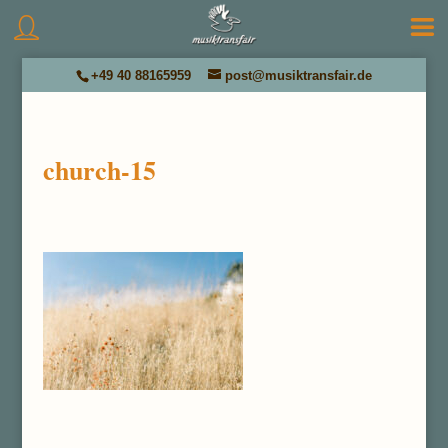
+49 40 88165959
post@musiktransfair.de
church-15