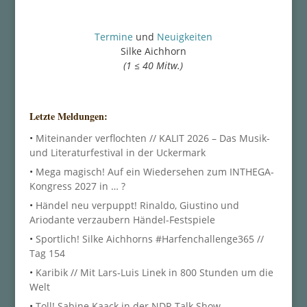
Termine
und
Neuigkeiten
Silke Aichhorn
(1 ≤ 40 Mitw.)
Letzte Meldungen:
•
Miteinander verflochten // KALIT 2026 – Das Musik-
und Literaturfestival in der Uckermark
•
Mega magisch! Auf ein Wiedersehen zum INTHEGA-
Kongress 2027 in … ?
•
Händel neu verpuppt! Rinaldo, Giustino und
Ariodante verzaubern Händel-Festspiele
•
Sportlich! Silke Aichhorns #Harfenchallenge365 //
Tag 154
•
Karibik // Mit Lars-Luis Linek in 800 Stunden um die
Welt
•
Toll! Sabine Kaack in der NDR Talk Show