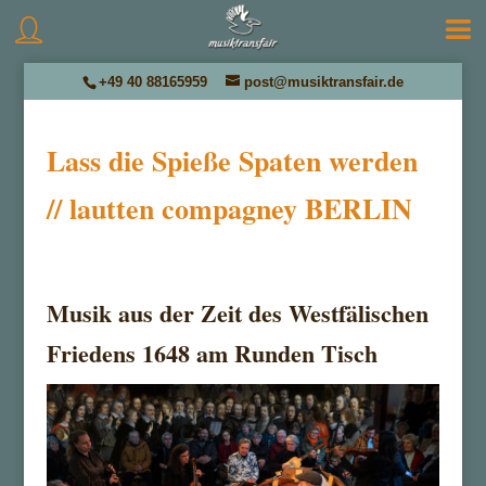
+49 40 88165959
post@musiktransfair.de
Lass die Spieße Spaten werden
// lautten compagney BERLIN
by
Musiktransfair
|
Okt. 7, 2025
Musik aus der Zeit des Westfälischen
Friedens 1648 am Runden Tisch