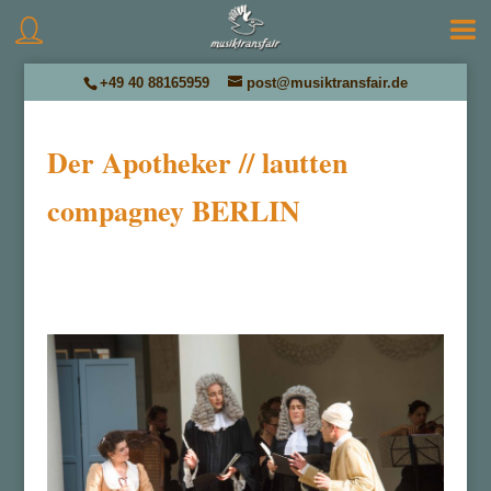
+49 40 88165959
post@musiktransfair.de
Der Apotheker // lautten
compagney BERLIN
by
Musiktransfair
|
Okt. 8, 2018