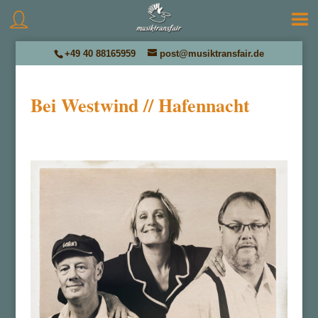
+49 40 88165959
post@musiktransfair.de
Bei Westwind // Hafennacht
by
Musiktransfair
|
März 8, 2023