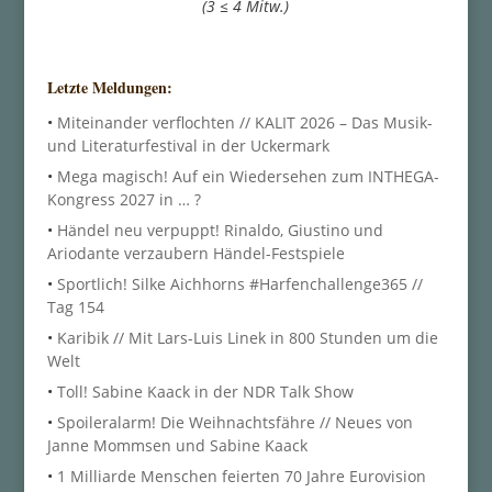
(3 ≤ 4 Mitw.)
Letzte Meldungen:
•
Miteinander verflochten // KALIT 2026 – Das Musik-
und Literaturfestival in der Uckermark
•
Mega magisch! Auf ein Wiedersehen zum INTHEGA-
Kongress 2027 in … ?
•
Händel neu verpuppt! Rinaldo, Giustino und
Ariodante verzaubern Händel-Festspiele
•
Sportlich! Silke Aichhorns #Harfenchallenge365 //
Tag 154
•
Karibik // Mit Lars-Luis Linek in 800 Stunden um die
Welt
•
Toll! Sabine Kaack in der NDR Talk Show
•
Spoileralarm! Die Weihnachtsfähre // Neues von
Janne Mommsen und Sabine Kaack
•
1 Milliarde Menschen feierten 70 Jahre Eurovision