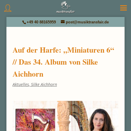
+49 40 88165959
post@musiktransfair.de
Auf der Harfe: „Miniaturen 6“
// Das 34. Album von Silke
Aichhorn
Aktuelles
,
Silke Aichhorn