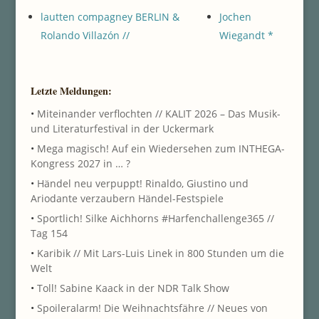
lautten compagney BERLIN &
Jochen
Rolando Villazón //
Wiegandt *
Letzte Meldungen:
•
Miteinander verflochten // KALIT 2026 – Das Musik-
und Literaturfestival in der Uckermark
•
Mega magisch! Auf ein Wiedersehen zum INTHEGA-
Kongress 2027 in … ?
•
Händel neu verpuppt! Rinaldo, Giustino und
Ariodante verzaubern Händel-Festspiele
•
Sportlich! Silke Aichhorns #Harfenchallenge365 //
Tag 154
•
Karibik // Mit Lars-Luis Linek in 800 Stunden um die
Welt
•
Toll! Sabine Kaack in der NDR Talk Show
•
Spoileralarm! Die Weihnachtsfähre // Neues von