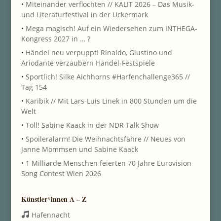
•
Miteinander verflochten // KALIT 2026 – Das Musik-
und Literaturfestival in der Uckermark
•
Mega magisch! Auf ein Wiedersehen zum INTHEGA-
Kongress 2027 in … ?
•
Händel neu verpuppt! Rinaldo, Giustino und
Ariodante verzaubern Händel-Festspiele
•
Sportlich! Silke Aichhorns #Harfenchallenge365 //
Tag 154
•
Karibik // Mit Lars-Luis Linek in 800 Stunden um die
Welt
•
Toll! Sabine Kaack in der NDR Talk Show
•
Spoileralarm! Die Weihnachtsfähre // Neues von
Janne Mommsen und Sabine Kaack
•
1 Milliarde Menschen feierten 70 Jahre Eurovision
Song Contest Wien 2026
Künstler*innen A – Z
Hafennacht