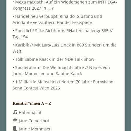
•
Mega magisch! Auf ein Wiedersehen zum INTHEGA-
Kongress 2027 in … ?
•
Händel neu verpuppt! Rinaldo, Giustino und
Ariodante verzaubern Händel-Festspiele
•
Sportlich! Silke Aichhorns #Harfenchallenge365 //
Tag 154
•
Karibik // Mit Lars-Luis Linek in 800 Stunden um die
Welt
•
Toll! Sabine Kaack in der NDR Talk Show
•
Spoileralarm! Die Weihnachtsfähre // Neues von
Janne Mommsen und Sabine Kaack
•
1 Milliarde Menschen feierten 70 Jahre Eurovision
Song Contest Wien 2026
Künstler*innen A – Z
Hafennacht
Jane Comerford
Janne Mommsen