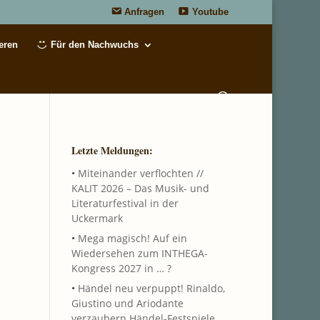
Anfragen
Youtube
eren
Für den Nachwuchs
Letzte Meldungen:
•
Miteinander verflochten //
KALIT 2026 – Das Musik- und
Literaturfestival in der
Uckermark
•
Mega magisch! Auf ein
Wiedersehen zum INTHEGA-
Kongress 2027 in … ?
•
Händel neu verpuppt! Rinaldo,
Giustino und Ariodante
verzaubern Händel-Festspiele