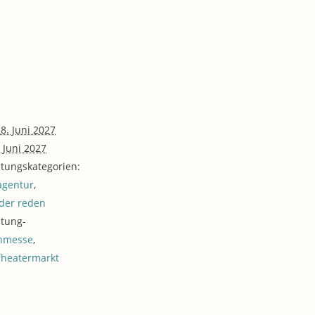
8. Juni 2027
. Juni 2027
ltungskategorien:
agentur
,
der reden
ltung-
hmesse
,
Theatermarkt