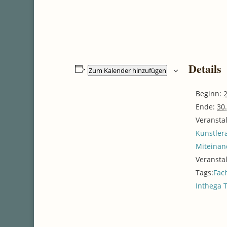
Details
Zum Kalender hinzufügen
Beginn:
2
Ende:
30
Veransta
Künstler
Miteinan
Veransta
Tags:
Fac
Inthega 