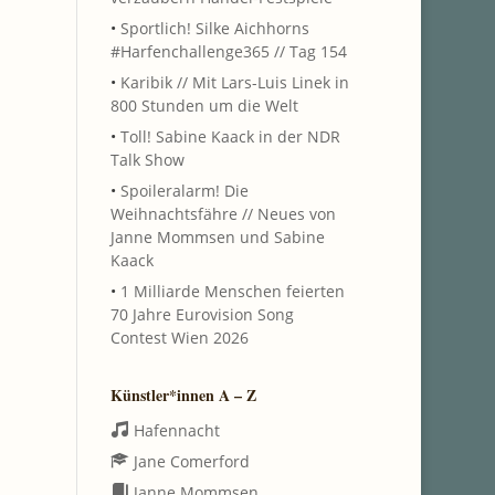
•
Sportlich! Silke Aichhorns
#Harfenchallenge365 // Tag 154
•
Karibik // Mit Lars-Luis Linek in
800 Stunden um die Welt
•
Toll! Sabine Kaack in der NDR
Talk Show
•
Spoileralarm! Die
Weihnachtsfähre // Neues von
Janne Mommsen und Sabine
Kaack
•
1 Milliarde Menschen feierten
70 Jahre Eurovision Song
Contest Wien 2026
Künstler*innen A – Z
Hafennacht
Jane Comerford
Janne Mommsen