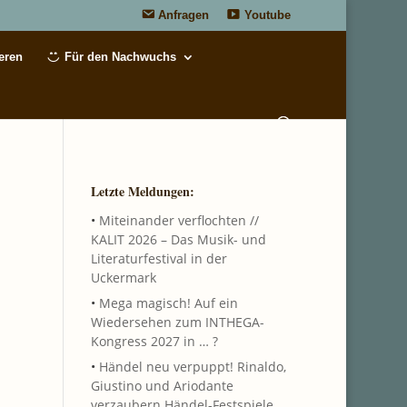
Anfragen
Youtube
eren
Für den Nachwuchs
Letzte Meldungen:
•
Miteinander verflochten //
KALIT 2026 – Das Musik- und
Literaturfestival in der
Uckermark
•
Mega magisch! Auf ein
Wiedersehen zum INTHEGA-
Kongress 2027 in … ?
•
Händel neu verpuppt! Rinaldo,
Giustino und Ariodante
verzaubern Händel-Festspiele