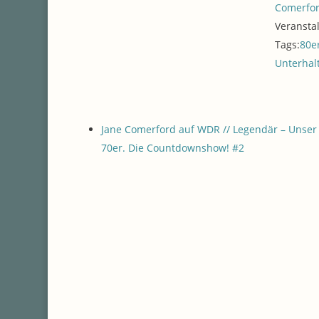
Comerfo
Veransta
Tags:
80e
Unterhal
Jane Comerford auf WDR // Legendär – Unser 
70er. Die Countdownshow! #2