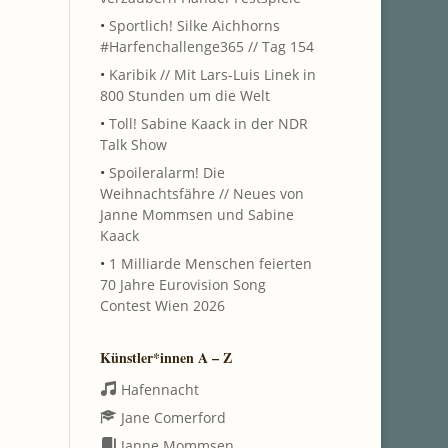
•
Sportlich! Silke Aichhorns
#Harfenchallenge365 // Tag 154
•
Karibik // Mit Lars-Luis Linek in
800 Stunden um die Welt
•
Toll! Sabine Kaack in der NDR
Talk Show
•
Spoileralarm! Die
Weihnachtsfähre // Neues von
Janne Mommsen und Sabine
Kaack
•
1 Milliarde Menschen feierten
70 Jahre Eurovision Song
Contest Wien 2026
Künstler*innen A – Z
Hafennacht
Jane Comerford
Janne Mommsen