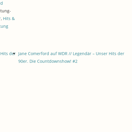
rd
ltung-
r
,
Hits &
tung
Hits der
Jane Comerford auf WDR // Legendär – Unser Hits der
90er. Die Countdownshow! #2