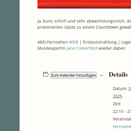
Ja, bunt, schrill und sehr abwechslungsreich, 
prominenten Gäste zu einem Countdown gewäh
ARD-Fernsehen
WDR
| Erstausstrahlung | Lege
Musikexpertin
Jane Comerford
wieder dabei!
Details
Zum Kalender hinzufügen
Datum:
3
2025
Zeit:
22:15 - 2
Veransta
Fernseht