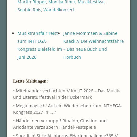
Martin Ripper
,
Monika Rinck
,
Musikfestival
,
Sophie Rois
,
Wandelkonzert
Musiktransfair reist
Janne Mommsen & Sabine
zum INTHEGA-
Kaack // Die Weihnachtsfähre
Kongress Bielefeld im
– Das neue Buch und
Juni 2026
Hörbuch
Letzte Meldungen:
•
Miteinander verflochten // KALIT 2026 – Das Musik-
und Literaturfestival in der Uckermark
•
Mega magisch! Auf ein Wiedersehen zum INTHEGA-
Kongress 2027 in … ?
•
Händel neu verpuppt! Rinaldo, Giustino und
Ariodante verzaubern Händel-Festspiele
•
Sportlich! Silke Aichhorns #Harfenchallenge365 //