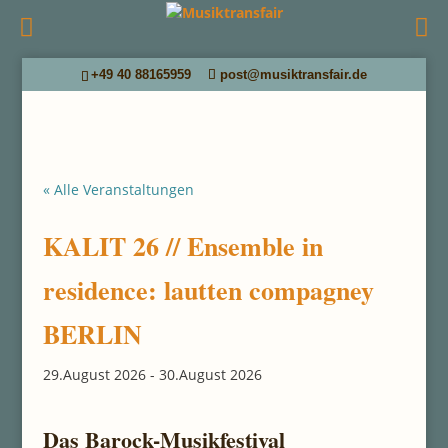
+49 40 88165959
post@musiktransfair.de
« Alle Veranstaltungen
KALIT 26 // Ensemble in
residence: lautten compagney
BERLIN
29.August 2026
-
30.August 2026
Das Barock-Musikfestival