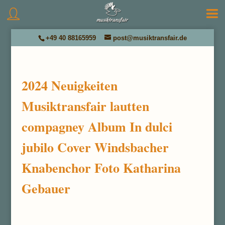
+49 40 88165959
post@musiktransfair.de
2024 Neuigkeiten
Musiktransfair lautten
compagney Album In dulci
jubilo Cover Windsbacher
Knabenchor Foto Katharina
Gebauer