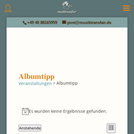
+49 40 88165959
post@musiktransfair.de
Albumtipp
Albumtipp
Veranstaltungen
Veranstaltungen
Es wurden keine Ergebnisse gefunden.
Hinweis
Ansichten
Veranstal
Anstehende
Liste