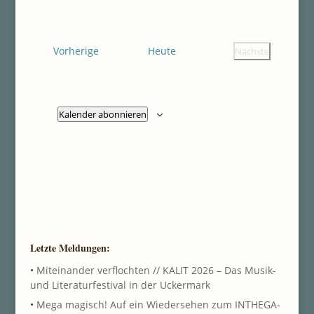
Datum
Ansichten
Navigatio
wählen.
Navigatio
Veranstaltungen
Vorherige
Heute
Nächste
Veranstaltung
Kalender abonnieren
Letzte Meldungen:
•
Miteinander verflochten // KALIT 2026 – Das Musik-
und Literaturfestival in der Uckermark
•
Mega magisch! Auf ein Wiedersehen zum INTHEGA-