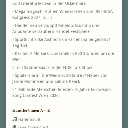
und Literaturfestival in der Uckermark
•
Mega magisch! Auf ein Wiedersehen zum INTHEGA-
Kongress 2027 in … ?
•
Händel neu verpuppt! Rinaldo, Giustino und
Ariodante verzaubern Händel-Festspiele
•
Sportlich! Silke Aichhorns #Harfenchallenge365 //
Tag 154
•
Karibik // Mit Lars-Luis Linek in 800 Stunden um die
Welt
•
Toll! Sabine Kaack in der NDR Talk Show
•
Spoileralarm! Die Weihnachtsfähre // Neues von
Janne Mommsen und Sabine Kaack
•
1 Milliarde Menschen feierten 70 Jahre Eurovision
Song Contest Wien 2026
Künstler*innen A – Z
Hafennacht
Jane Comerford