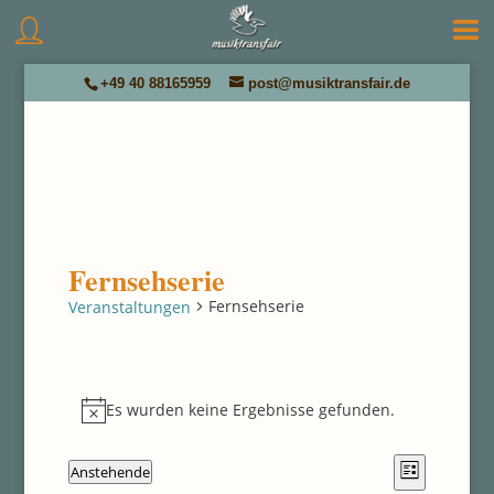
+49 40 88165959
post@musiktransfair.de
Fernsehserie
Fernsehserie
Veranstaltungen
Veranstaltungen
Es wurden keine Ergebnisse gefunden.
Hinweis
Ansichten
Veranstal
Anstehende
Liste