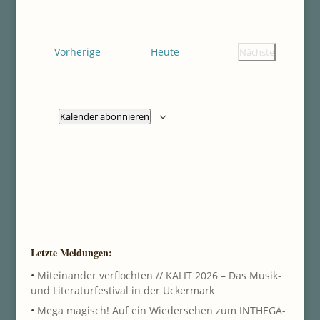
Datum
Ansichten
Navigatio
wählen.
Navigatio
Veranstaltungen
Vorherige
Heute
Nächste
Veranstaltung
Kalender abonnieren
Letzte Meldungen:
•
Miteinander verflochten // KALIT 2026 – Das Musik-
und Literaturfestival in der Uckermark
•
Mega magisch! Auf ein Wiedersehen zum INTHEGA-