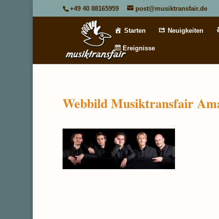
+49 40 88165959
post@musiktransfair.de
Starten
Neuigkeiten
Ereignisse
Webbild Musiktransfair Am