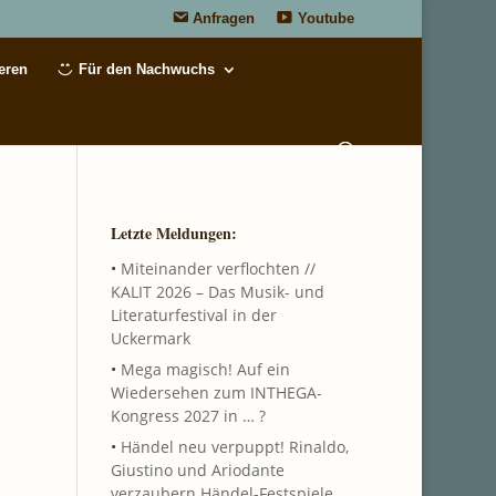
Anfragen
Youtube
eren
Für den Nachwuchs
Letzte Meldungen:
•
Miteinander verflochten //
KALIT 2026 – Das Musik- und
Literaturfestival in der
Uckermark
•
Mega magisch! Auf ein
Wiedersehen zum INTHEGA-
Kongress 2027 in … ?
•
Händel neu verpuppt! Rinaldo,
Giustino und Ariodante
verzaubern Händel-Festspiele