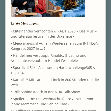
Letzte Meldungen:
•
Miteinander verflochten // KALIT 2026 – Das Musik-
und Literaturfestival in der Uckermark
•
Mega magisch! Auf ein Wiedersehen zum INTHEGA-
Kongress 2027 in … ?
•
Händel neu verpuppt! Rinaldo, Giustino und
Ariodante verzaubern Händel-Festspiele
•
Sportlich! Silke Aichhorns #Harfenchallenge365 //
Tag 154
•
Karibik // Mit Lars-Luis Linek in 800 Stunden um die
Welt
•
Toll! Sabine Kaack in der NDR Talk Show
•
Spoileralarm! Die Weihnachtsfähre // Neues von
Janne Mommsen und Sabine Kaack
•
1 Milliarde Menschen feierten 70 Jahre Eurovision