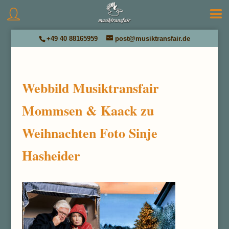
+49 40 88165959
post@musiktransfair.de
Webbild Musiktransfair
Mommsen & Kaack zu
Weihnachten Foto Sinje
Hasheider