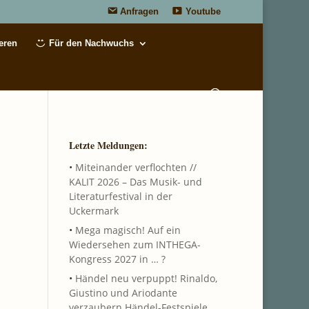
Anfragen
Youtube
eren
Für den Nachwuchs
Letzte Meldungen:
•
Miteinander verflochten //
KALIT 2026 – Das Musik- und
Literaturfestival in der
Uckermark
•
Mega magisch! Auf ein
Wiedersehen zum INTHEGA-
Kongress 2027 in … ?
•
Händel neu verpuppt! Rinaldo,
Giustino und Ariodante
verzaubern Händel-Festspiele