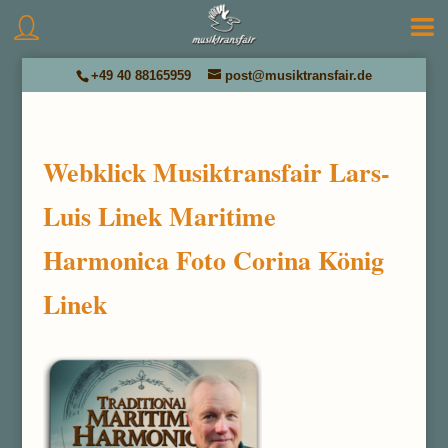
+49 40 88165959
post@musiktransfair.de
Webklick Musiktransfair Lars-
Luis Linek Maritime
Harmonica Foto Corina König
Linek