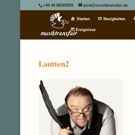
+49 40 88165959
post@musiktransfair.de
Starten
Neuigkeiten
Ereignisse
Lautten2