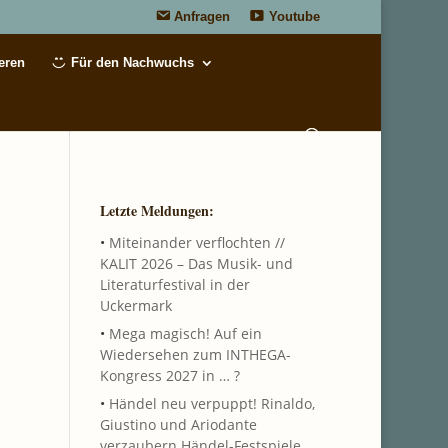
Anfragen
Youtube
eren
Für den Nachwuchs
Letzte Meldungen:
•
Miteinander verflochten //
KALIT 2026 – Das Musik- und
Literaturfestival in der
Uckermark
•
Mega magisch! Auf ein
Wiedersehen zum INTHEGA-
Kongress 2027 in … ?
•
Händel neu verpuppt! Rinaldo,
Giustino und Ariodante
verzaubern Händel-Festspiele