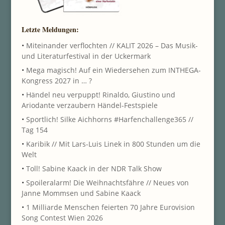
Letzte Meldungen:
•
Miteinander verflochten // KALIT 2026 – Das Musik-
und Literaturfestival in der Uckermark
•
Mega magisch! Auf ein Wiedersehen zum INTHEGA-
Kongress 2027 in … ?
•
Händel neu verpuppt! Rinaldo, Giustino und
Ariodante verzaubern Händel-Festspiele
•
Sportlich! Silke Aichhorns #Harfenchallenge365 //
Tag 154
•
Karibik // Mit Lars-Luis Linek in 800 Stunden um die
Welt
•
Toll! Sabine Kaack in der NDR Talk Show
•
Spoileralarm! Die Weihnachtsfähre // Neues von
Janne Mommsen und Sabine Kaack
•
1 Milliarde Menschen feierten 70 Jahre Eurovision
Song Contest Wien 2026