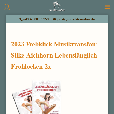
+49 40 88165959
post@musiktransfair.de
2023 Webklick Musiktransfair
Silke Aichhorn Lebenslänglich
Frohlocken 2x