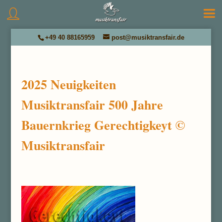
+49 40 88165959
post@musiktransfair.de
2025 Neuigkeiten
Musiktransfair 500 Jahre
Bauernkrieg Gerechtigkeyt ©
Musiktransfair