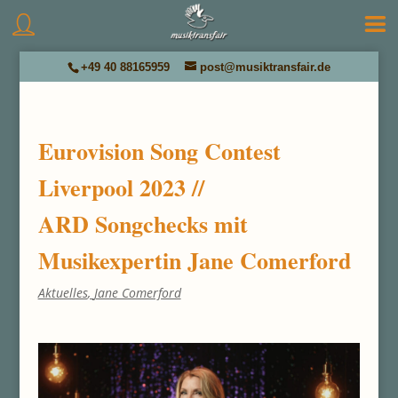
+49 40 88165959
post@musiktransfair.de
Eurovision Song Contest
Liverpool 2023 //
ARD Songchecks mit
Musikexpertin Jane Comerford
Aktuelles
,
Jane Comerford