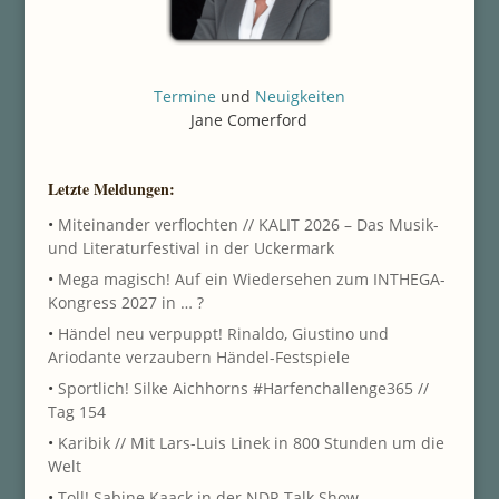
Termine
und
Neuigkeiten
Jane Comerford
Letzte Meldungen:
•
Miteinander verflochten // KALIT 2026 – Das Musik-
und Literaturfestival in der Uckermark
•
Mega magisch! Auf ein Wiedersehen zum INTHEGA-
Kongress 2027 in … ?
•
Händel neu verpuppt! Rinaldo, Giustino und
Ariodante verzaubern Händel-Festspiele
•
Sportlich! Silke Aichhorns #Harfenchallenge365 //
Tag 154
•
Karibik // Mit Lars-Luis Linek in 800 Stunden um die
Welt
•
Toll! Sabine Kaack in der NDR Talk Show