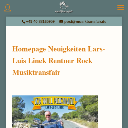
+49 40 88165959
post@musiktransfair.de
Homepage Neuigkeiten Lars-
Luis Linek Rentner Rock
Musiktransfair