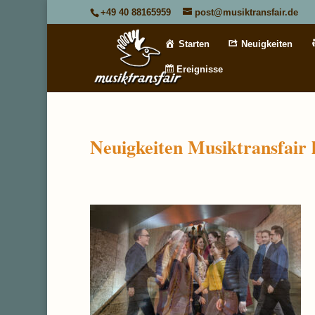
+49 40 88165959
post@musiktransfair.de
Starten
Neuigkeiten
Ereignisse
Neuigkeiten Musiktransfair