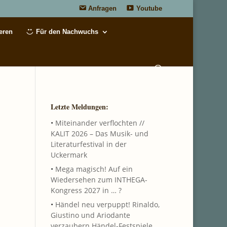
Anfragen
Youtube
eren
Für den Nachwuchs
Letzte Meldungen:
•
Miteinander verflochten //
KALIT 2026 – Das Musik- und
Literaturfestival in der
Uckermark
•
Mega magisch! Auf ein
Wiedersehen zum INTHEGA-
Kongress 2027 in … ?
•
Händel neu verpuppt! Rinaldo,
Giustino und Ariodante
verzaubern Händel-Festspiele