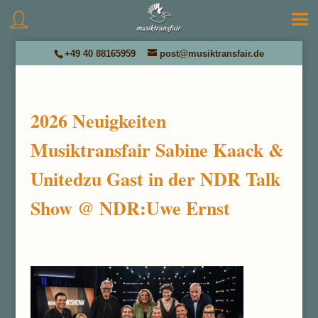
+49 40 88165959
post@musiktransfair.de
2026 Neuigkeiten
Musiktransfair Sabine Kaack &
Unitedzu Gast in der NDR Talk
Show @ NDR:Uwe Ernst