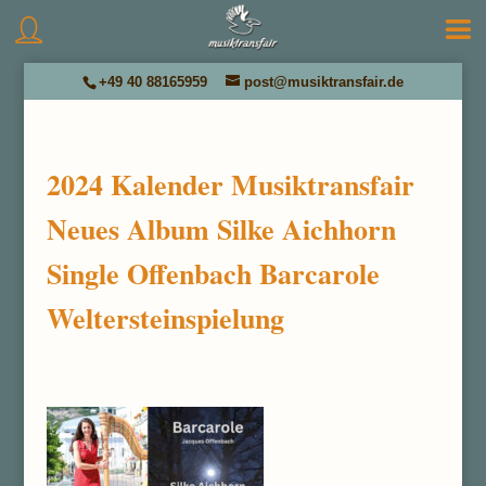
+49 40 88165959
post@musiktransfair.de
2024 Kalender Musiktransfair
Neues Album Silke Aichhorn
Single Offenbach Barcarole
Weltersteinspielung