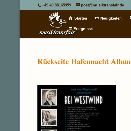
+49 40 88165959
post@musiktransfair.de
Starten
Neuigkeiten
Ereignisse
Rückseite Hafennacht Albu