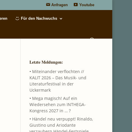
Anfragen
Youtube
eren
Für den Nachwuchs
Letzte Meldungen:
•
Miteinander verflochten //
KALIT 2026 – Das Musik- und
Literaturfestival in der
Uckermark
•
Mega magisch! Auf ein
Wiedersehen zum INTHEGA-
Kongress 2027 in … ?
•
Händel neu verpuppt! Rinaldo,
Giustino und Ariodante
verzaubern Händel-Festspiele