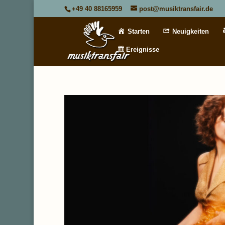
+49 40 88165959
post@musiktransfair.de
Starten
Neuigkeiten
Ereignisse