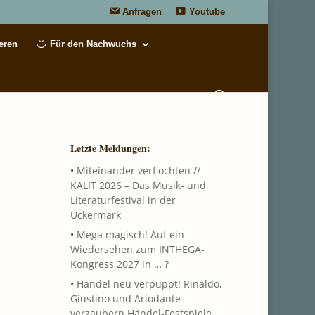
Anfragen
Youtube
eren
Für den Nachwuchs
Letzte Meldungen:
•
Miteinander verflochten //
KALIT 2026 – Das Musik- und
Literaturfestival in der
Uckermark
•
Mega magisch! Auf ein
Wiedersehen zum INTHEGA-
Kongress 2027 in … ?
•
Händel neu verpuppt! Rinaldo,
Giustino und Ariodante
verzaubern Händel-Festspiele