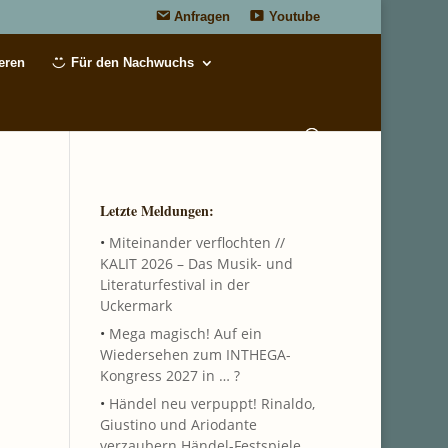
Anfragen
Youtube
eren
Für den Nachwuchs
Letzte Meldungen:
•
Miteinander verflochten //
KALIT 2026 – Das Musik- und
Literaturfestival in der
Uckermark
•
Mega magisch! Auf ein
Wiedersehen zum INTHEGA-
Kongress 2027 in … ?
•
Händel neu verpuppt! Rinaldo,
Giustino und Ariodante
verzaubern Händel-Festspiele