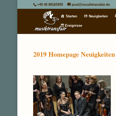
+49 40 88165959
post@musiktransfair.de
Starten
Neuigkeiten
Ereignisse
2019 Homepage Neuigkeiten 