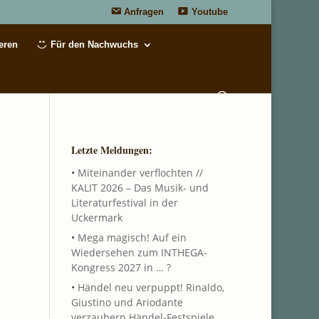
Anfragen
Youtube
eren
Für den Nachwuchs
Letzte Meldungen:
•
Miteinander verflochten //
KALIT 2026 – Das Musik- und
Literaturfestival in der
Uckermark
•
Mega magisch! Auf ein
Wiedersehen zum INTHEGA-
Kongress 2027 in … ?
•
Händel neu verpuppt! Rinaldo,
Giustino und Ariodante
verzaubern Händel-Festspiele