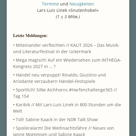
Termine
und
Neuigkeiten
Lars-Luis Linek »Snutenhobel«
(1 ≤ 3 Mitw.)
Letzte Meldungen:
•
Miteinander verflochten // KALIT 2026 – Das Musik-
und Literaturfestival in der Uckermark
•
Mega magisch! Auf ein Wiedersehen zum INTHEGA-
Kongress 2027 in … ?
•
Händel neu verpuppt! Rinaldo, Giustino und
Ariodante verzaubern Händel-Festspiele
•
Sportlich! Silke Aichhorns #Harfenchallenge365 //
Tag 154
•
Karibik // Mit Lars-Luis Linek in 800 Stunden um die
Welt
•
Toll! Sabine Kaack in der NDR Talk Show
•
Spoileralarm! Die Weihnachtsfähre // Neues von
Janne Mommsen und Sabine Kaack