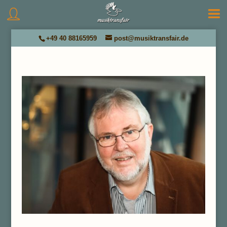
+49 40 88165959
post@musiktransfair.de