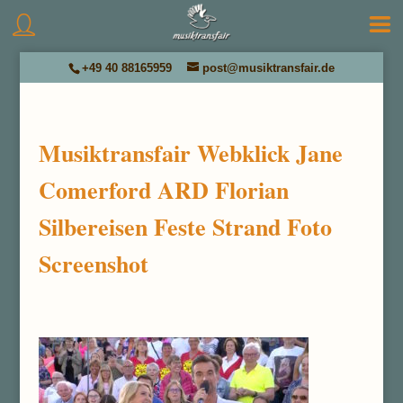
+49 40 88165959
post@musiktransfair.de
Musiktransfair Webklick Jane
Comerford ARD Florian
Silbereisen Feste Strand Foto
Screenshot