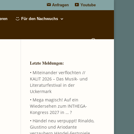
Anfragen
Youtube
eren
Für den Nachwuchs
Letzte Meldungen:
•
Miteinander verflochten //
KALIT 2026 – Das Musik- und
Literaturfestival in der
Uckermark
•
Mega magisch! Auf ein
Wiedersehen zum INTHEGA-
Kongress 2027 in … ?
•
Händel neu verpuppt! Rinaldo,
Giustino und Ariodante
verzaubern Händel-Festspiele