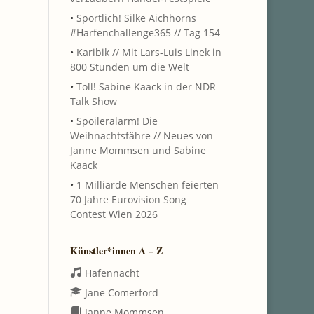
•
Sportlich! Silke Aichhorns
#Harfenchallenge365 // Tag 154
•
Karibik // Mit Lars-Luis Linek in
800 Stunden um die Welt
•
Toll! Sabine Kaack in der NDR
Talk Show
•
Spoileralarm! Die
Weihnachtsfähre // Neues von
Janne Mommsen und Sabine
Kaack
•
1 Milliarde Menschen feierten
70 Jahre Eurovision Song
Contest Wien 2026
Künstler*innen A – Z
Hafennacht
Jane Comerford
Janne Mommsen