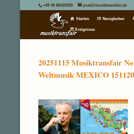
+49 40 88165959
post@musiktransfair.de
Starten
Neuigkeiten
Ereignisse
20251115 Musiktransfair N
Weltmusik MEXICO 151120