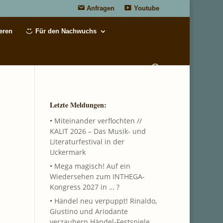
Anfragen
Youtube
eren
Für den Nachwuchs
Letzte Meldungen:
•
Miteinander verflochten //
KALIT 2026 – Das Musik- und
Literaturfestival in der
Uckermark
•
Mega magisch! Auf ein
Wiedersehen zum INTHEGA-
Kongress 2027 in … ?
•
Händel neu verpuppt! Rinaldo,
Giustino und Ariodante
verzaubern Händel-Festspiele