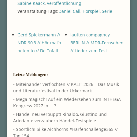
Sabine Kaack
,
Veröffentlichung
Veranstaltung-Tags:
Daniel Call
,
Hörspiel
,
Serie
Gerd Spiekermann //
lautten compagney
NDR 90,3 // Hör mal’n
BERLIN // MDR-Fernsehen
beten to // De Tofall
// Lieder zum Fest
Letzte Meldungen:
•
Miteinander verflochten // KALIT 2026 – Das Musik-
und Literaturfestival in der Uckermark
•
Mega magisch! Auf ein Wiedersehen zum INTHEGA-
Kongress 2027 in … ?
•
Händel neu verpuppt! Rinaldo, Giustino und
Ariodante verzaubern Händel-Festspiele
•
Sportlich! Silke Aichhorns #Harfenchallenge365 //
Tag 154