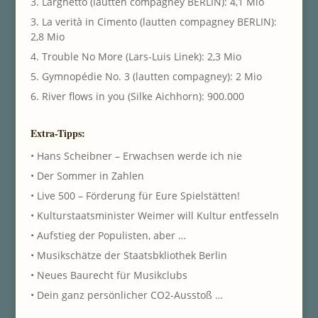
3. Larghetto (lautten compagney BERLIN): 4,1 Mio
3. La verità in Cimento (lautten compagney BERLIN):
2,8 Mio
4. Trouble No More (Lars-Luis Linek): 2,3 Mio
5. Gymnopédie No. 3 (lautten compagney): 2 Mio
6. River flows in you (Silke Aichhorn): 900.000
Extra-Tipps:
• Hans Scheibner – Erwachsen werde ich nie
• Der Sommer in Zahlen
• Live 500 – Förderung für Eure Spielstätten!
• Kulturstaatsminister Weimer will Kultur entfesseln
• Aufstieg der Populisten, aber …
• Musikschätze der Staatsbkliothek Berlin
• Neues Baurecht für Musikclubs
• Dein ganz persönlicher CO2-Ausstoß …