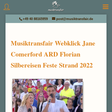
+49 40 88165959
post@musiktransfair.de
Musiktransfair Webklick Jane
Comerford ARD Florian
Silbereisen Feste Strand 2022