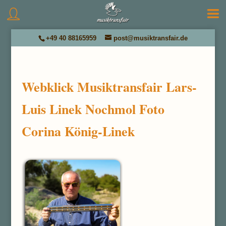
+49 40 88165959
post@musiktransfair.de
Webklick Musiktransfair Lars-
Luis Linek Nochmol Foto
Corina König-Linek