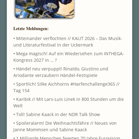
Letzte Meldungen:
•
Miteinander verflochten // KALIT 2026 – Das Musik-
und Literaturfestival in der Uckermark
•
Mega magisch! Auf ein Wiedersehen zum INTHEGA-
Kongress 2027 in … ?
•
Händel neu verpuppt! Rinaldo, Giustino und
Ariodante verzaubern Händel-Festspiele
•
Sportlich! Silke Aichhorns #Harfenchallenge365 //
Tag 154
•
Karibik // Mit Lars-Luis Linek in 800 Stunden um die
Welt
•
Toll! Sabine Kaack in der NDR Talk Show
•
Spoileralarm! Die Weihnachtsfähre // Neues von
Janne Mommsen und Sabine Kaack
•
1 Milliarde Menschen feierten 70 Jahre Eurovision