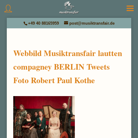
+49 40 88165959
post@musiktransfair.de
Webbild Musiktransfair lautten
compagney BERLIN Tweets
Foto Robert Paul Kothe