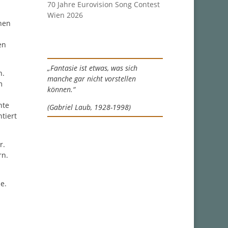
70 Jahre Eurovision Song Contest
Wien 2026
inen
en
„Fantasie ist etwas, was sich
n.
manche gar nicht vorstellen
m
können.“
hte
(Gabriel Laub, 1928-1998)
tiert
r.
rn.
e.