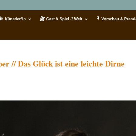
Künstler*in
Gast // Spiel // Welt
Vorschau & Premi
r // Das Glück ist eine leichte Dirne