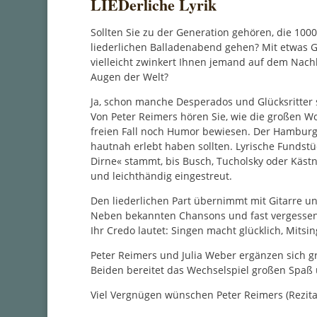
LIEDerliche Lyrik
Sollten Sie zu der Generation gehören, die 100
liederlichen Balladenabend gehen? Mit etwas G
vielleicht zwinkert Ihnen jemand auf dem Nach
Augen der Welt?
Ja, schon manche Desperados und Glücksritter 
Von Peter Reimers hören Sie, wie die großen Wo
freien Fall noch Humor bewiesen. Der Hamburger
hautnah erlebt haben sollten. Lyrische Fundstü
Dirne« stammt, bis Busch, Tucholsky oder Käst
und leichthändig eingestreut.
Den liederlichen Part übernimmt mit Gitarre 
Neben bekannten Chansons und fast vergessene
Ihr Credo lautet: Singen macht glücklich, Mitsi
Peter Reimers und Julia Weber ergänzen sich g
Beiden bereitet das Wechselspiel großen Spaß
Viel Vergnügen wünschen Peter Reimers (Rezitat