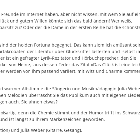
0 Freunde im Internet haben, aber nicht wissen, mit wem Sie auf e
lück und gutem Willen könnte sich das bald ändern! Wer weiß,
barsitz zu? Oder der die Dame in der ersten Reihe hat die schönst
sind der holden Fortuna begegnet. Das kann ziemlich amüsant sei
rtakrobaten der Literatur über Glücksritter lästerten und selbst i
 ist ein gefragter Lyrik-Rezitator und Hörbuchsprecher, den Sie
cke von Heine, aus dessen Feder das Zitat »Das Glück ist eine leic
ner werden von ihm passend variiert, mit Witz und Charme kommen
und warmer Altstimme die Sängerin und Musikpädagogin Julia Webe
n Melodien überrascht Sie das Publikum auch mit eigenen Liede
ngen auch. Sie ahnen etwas?
roßartig, denn die Chemie stimmt und der Humor trifft ins Schwarz
 und ist längst zu ihrem Markenzeichen geworden.
ion) und Julia Weber (Gitarre, Gesang).