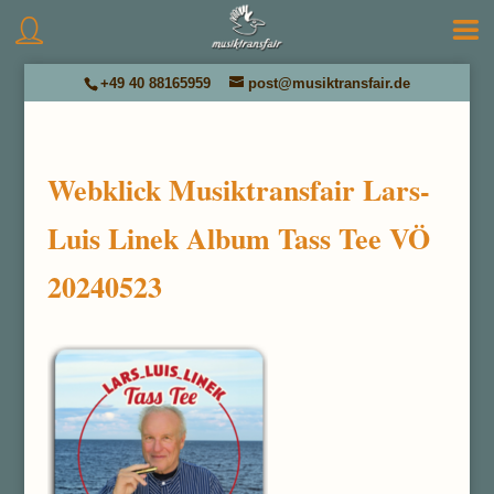
+49 40 88165959
post@musiktransfair.de
Webklick Musiktransfair Lars-
Luis Linek Album Tass Tee VÖ
20240523