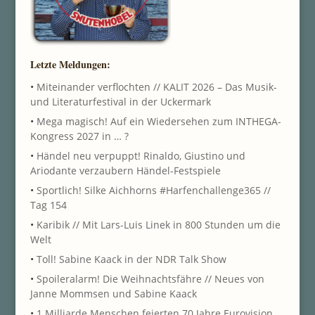
Letzte Meldungen:
•
Miteinander verflochten // KALIT 2026 – Das Musik-
und Literaturfestival in der Uckermark
•
Mega magisch! Auf ein Wiedersehen zum INTHEGA-
Kongress 2027 in … ?
•
Händel neu verpuppt! Rinaldo, Giustino und
Ariodante verzaubern Händel-Festspiele
•
Sportlich! Silke Aichhorns #Harfenchallenge365 //
Tag 154
•
Karibik // Mit Lars-Luis Linek in 800 Stunden um die
Welt
•
Toll! Sabine Kaack in der NDR Talk Show
•
Spoileralarm! Die Weihnachtsfähre // Neues von
Janne Mommsen und Sabine Kaack
•
1 Milliarde Menschen feierten 70 Jahre Eurovision