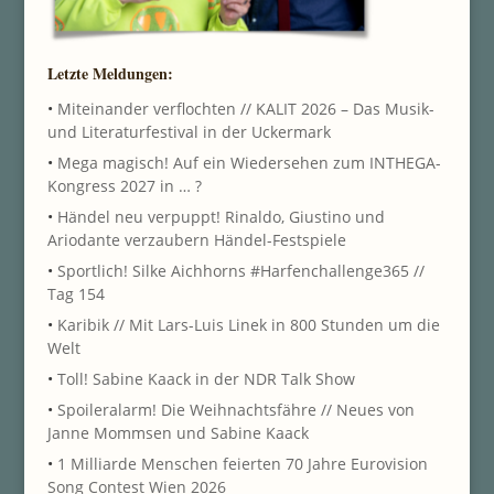
Letzte Meldungen:
•
Miteinander verflochten // KALIT 2026 – Das Musik-
und Literaturfestival in der Uckermark
•
Mega magisch! Auf ein Wiedersehen zum INTHEGA-
Kongress 2027 in … ?
•
Händel neu verpuppt! Rinaldo, Giustino und
Ariodante verzaubern Händel-Festspiele
•
Sportlich! Silke Aichhorns #Harfenchallenge365 //
Tag 154
•
Karibik // Mit Lars-Luis Linek in 800 Stunden um die
Welt
•
Toll! Sabine Kaack in der NDR Talk Show
•
Spoileralarm! Die Weihnachtsfähre // Neues von
Janne Mommsen und Sabine Kaack
•
1 Milliarde Menschen feierten 70 Jahre Eurovision
Song Contest Wien 2026