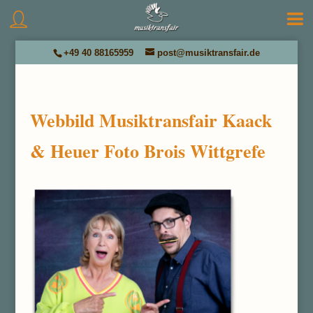
+49 40 88165959
post@musiktransfair.de
Webbild Musiktransfair Kaack
& Heuer Foto Brois Wittgrefe