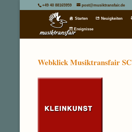
+49 40 88165959
post@musiktransfair.de
Starten
Neuigkeiten
Ereignisse
Webklick Musiktransfai