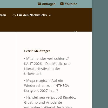
Anfragen
Youtube
eren
Für den Nachwuchs
Letzte Meldungen:
•
Miteinander verflochten //
KALIT 2026 – Das Musik- und
Literaturfestival in der
Uckermark
•
Mega magisch! Auf ein
Wiedersehen zum INTHEGA-
Kongress 2027 in … ?
•
Händel neu verpuppt! Rinaldo,
Giustino und Ariodante
verzaubern Händel-Festspiele