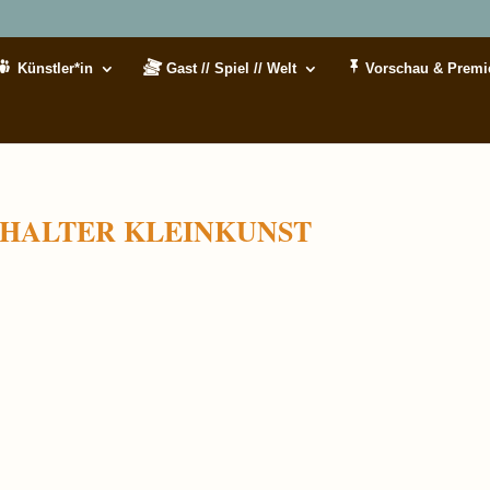
Künstler*in
Gast // Spiel // Welt
Vorschau & Premi
r SCHALTER KLEINKUNST