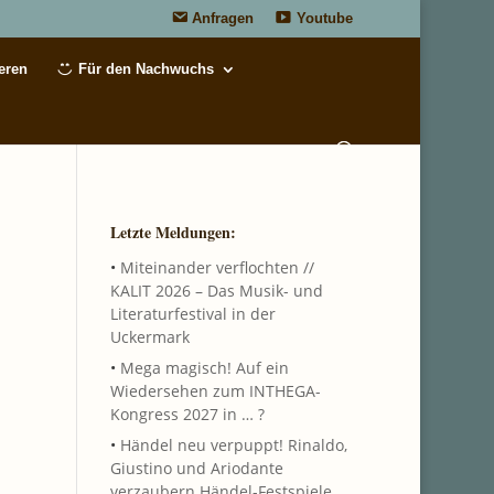
Anfragen
Youtube
eren
Für den Nachwuchs
Letzte Meldungen:
•
Miteinander verflochten //
KALIT 2026 – Das Musik- und
Literaturfestival in der
Uckermark
•
Mega magisch! Auf ein
Wiedersehen zum INTHEGA-
Kongress 2027 in … ?
•
Händel neu verpuppt! Rinaldo,
Giustino und Ariodante
verzaubern Händel-Festspiele