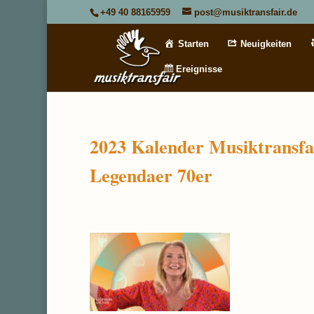
+49 40 88165959
post@musiktransfair.de
Starten
Neuigkeiten
Ereignisse
2023 Kalender Musiktransf
Legendaer 70er