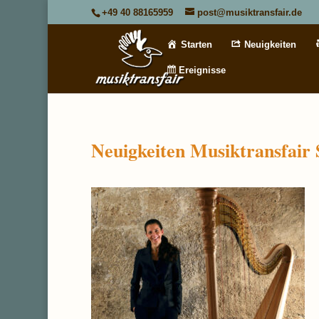
+49 40 88165959
post@musiktransfair.de
Starten
Neuigkeiten
Ereignisse
Neuigkeiten Musiktransfair 