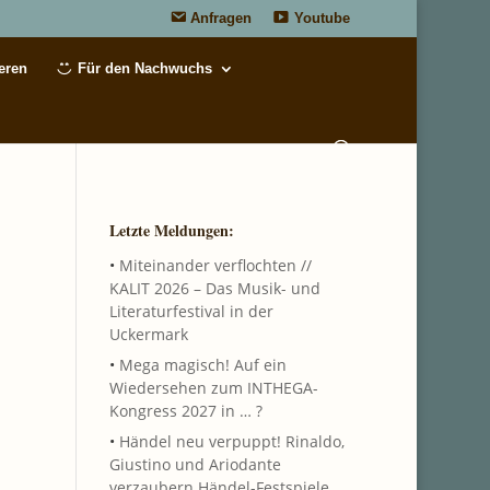
Anfragen
Youtube
eren
Für den Nachwuchs
Letzte Meldungen:
•
Miteinander verflochten //
KALIT 2026 – Das Musik- und
Literaturfestival in der
Uckermark
•
Mega magisch! Auf ein
Wiedersehen zum INTHEGA-
Kongress 2027 in … ?
•
Händel neu verpuppt! Rinaldo,
Giustino und Ariodante
verzaubern Händel-Festspiele