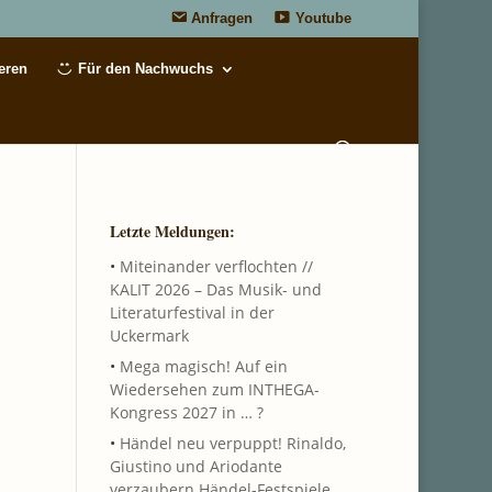
Anfragen
Youtube
eren
Für den Nachwuchs
Letzte Meldungen:
•
Miteinander verflochten //
KALIT 2026 – Das Musik- und
Literaturfestival in der
Uckermark
•
Mega magisch! Auf ein
Wiedersehen zum INTHEGA-
Kongress 2027 in … ?
•
Händel neu verpuppt! Rinaldo,
Giustino und Ariodante
verzaubern Händel-Festspiele