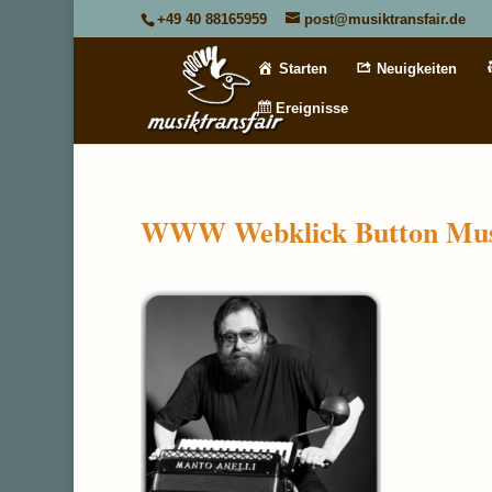
+49 40 88165959
post@musiktransfair.de
Starten
Neuigkeiten
Ereignisse
WWW Webklick Button Musikt